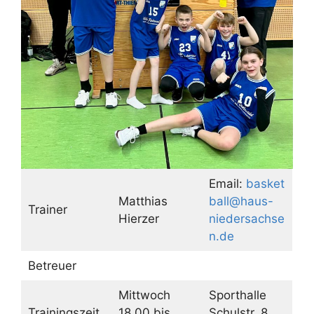
Email:
basket
Matthias
ball@haus-
Trainer
Hierzer
niedersachse
n.de
Betreuer
Mittwoch
Sporthalle
Trainingszeit
18.00 bis
Schulstr. 8