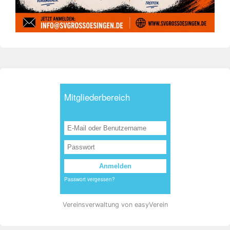
Vereinsverwaltung von easyVerein