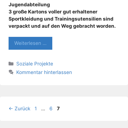
Jugendabteilung
3 große Kartons voller gut erhaltener
Sportkleidung und Trainingsutensilien sind
verpackt und auf den Weg gebracht worden.
Weiterlesen …
Kategorien
Soziale Projekte
Kommentar hinterlassen
Seite
Seite
Seite
←
Zurück
1
…
6
7